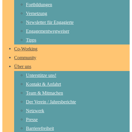
Fortbildungen
Vernetzung
Newsletter für Engagierte
Engagementwegweiser
Tipps
Co-Working
Community
Über uns
Unterstütze uns!
Kontakt & Anfahrt
Team & Mitmachen
Der Verein / Jahresberichte
Netzwerk
Presse
Barrierefreiheit