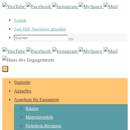
Zum
Inhalt
English
springen
Zum HdE-Newsletter anmelden
Suchen
Suchen
nach:
Zum
Startseite
Inhalt
Aktuelles
springen
Angebote für Engagierte
Räume
Materialverleih
Helpdesk-Beratung