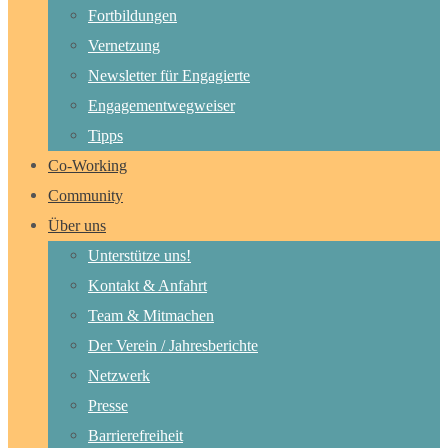
Fortbildungen
Vernetzung
Newsletter für Engagierte
Engagementwegweiser
Tipps
Co-Working
Community
Über uns
Unterstütze uns!
Kontakt & Anfahrt
Team & Mitmachen
Der Verein / Jahresberichte
Netzwerk
Presse
Barrierefreiheit