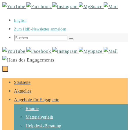
Zum
Inhalt
English
springen
Zum HdE-Newsletter anmelden
Suchen
Suchen
nach:
Zum
Startseite
Inhalt
Aktuelles
springen
Angebote für Engagierte
Räume
Materialverleih
Helpdesk-Beratung