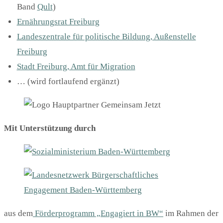
Band
Qult
)
Ernährungsrat Freiburg
Landeszentrale für politische Bildung, Außenstelle
Freiburg
Stadt Freiburg, Amt für Migration
… (wird fortlaufend ergänzt)
Mit Unterstützung durch
aus dem
Förderprogramm „Engagiert in BW“
im Rahmen der