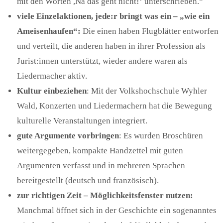
mit den Worten ,Na das geht nicht!‘ unterschrieben.“
viele
E
inzelaktionen,
jede:r bringt was ein – „wie ein
Ameisenhaufen“
:
Die einen haben Flugblätter entworfen
und verteilt, die anderen haben in ihrer Profession als
Jurist:innen unterstützt, wieder andere waren als
Liedermacher aktiv.
K
ultur
einbeziehen
: Mit der Volkshochschule Wyhler
Wald, Konzerten und Liedermachern hat die Bewegung
kulturelle Veranstaltungen integriert.
gute Argumente vorbringen
: Es wurden Broschüren
weitergegeben, kompakte Handzettel mit guten
Argumenten verfasst und in mehreren Sprachen
bereitgestellt (deutsch und französisch).
zur richtigen Zeit – Möglichkeitsfenster nutzen
:
Manchmal öffnet sich in der Geschichte ein sogenanntes