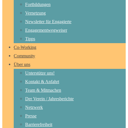
Fortbildungen
Vernetzung
Newsletter für Engagierte
Engagementwegweiser
Tipps
Co-Working
Community
Über uns
Unterstütze uns!
Kontakt & Anfahrt
Team & Mitmachen
Der Verein / Jahresberichte
Netzwerk
Presse
Barrierefreiheit