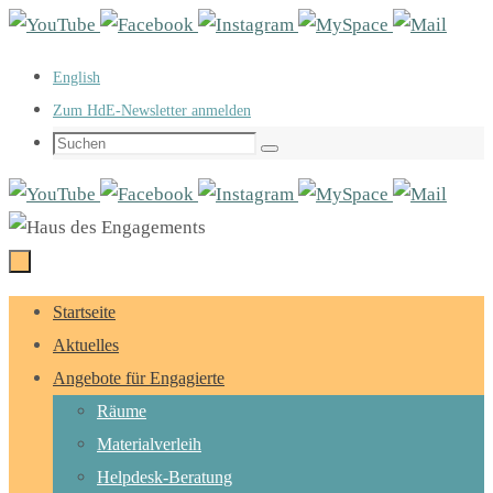
Zum
Inhalt
English
springen
Zum HdE-Newsletter anmelden
Suchen
Suchen
nach:
Zum
Startseite
Inhalt
Aktuelles
springen
Angebote für Engagierte
Räume
Materialverleih
Helpdesk-Beratung