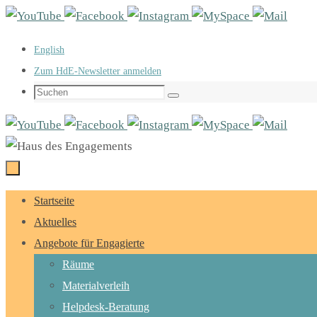
Zum
Inhalt
English
springen
Zum HdE-Newsletter anmelden
Suchen
Suchen
nach:
Zum
Startseite
Inhalt
Aktuelles
springen
Angebote für Engagierte
Räume
Materialverleih
Helpdesk-Beratung