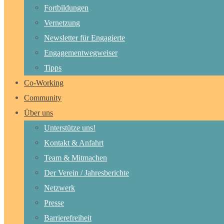
Fortbildungen
Vernetzung
Newsletter für Engagierte
Engagementwegweiser
Tipps
Co-Working
Community
Über uns
Unterstütze uns!
Kontakt & Anfahrt
Team & Mitmachen
Der Verein / Jahresberichte
Netzwerk
Presse
Barrierefreiheit