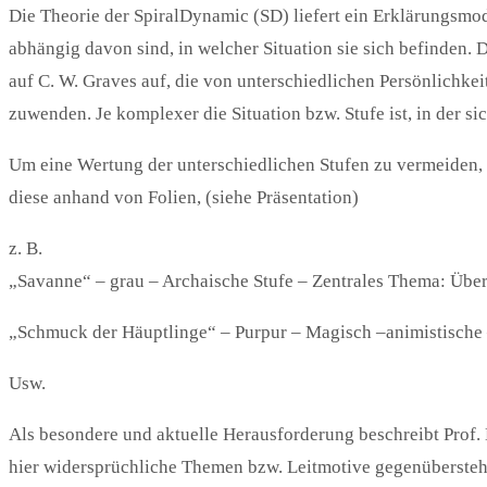
Die Theorie der SpiralDynamic (SD) liefert ein Erklärungsmo
abhängig davon sind, in welcher Situation sie sich befinden. 
auf C. W. Graves auf, die von unterschiedlichen Persönlichke
zuwenden. Je komplexer die Situation bzw. Stufe ist, in der si
Um eine Wertung der unterschiedlichen Stufen zu vermeiden, w
diese anhand von Folien, (siehe Präsentation)
z. B.
„Savanne“ – grau – Archaische Stufe – Zentrales Thema: Übe
„Schmuck der Häuptlinge“ – Purpur – Magisch –animistische 
Usw.
Als besondere und aktuelle Herausforderung beschreibt Prof.
hier widersprüchliche Themen bzw. Leitmotive gegenüberstehen