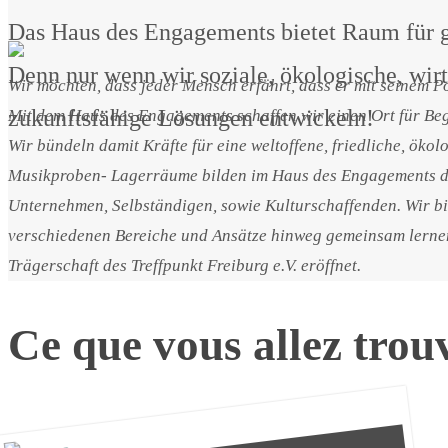
Das Haus des Engagements bietet Raum für g
Denn nur wenn wir soziale, ökologische, wir
Wir möchten, dass jeder Mensch erfährt, dass er mit seinem P
zukunftsfähige Lösungen entwickeln!
Mit dem Haus des Engagements schaffen wir einen Ort für Beg
Wir bündeln damit Kräfte für eine weltoffene, friedliche, öko
Musikproben- Lagerräume bilden im Haus des Engagements di
Unternehmen, Selbständigen, sowie Kulturschaffenden. Wir bi
verschiedenen Bereiche und Ansätze hinweg gemeinsam lernen
Trägerschaft des Treffpunkt Freiburg e.V. eröffnet.
Ce que vous allez trouv