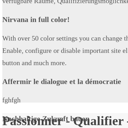
verfügbare Räume, Qualifizierungsmöglichkei
Nirvana in full color!
With over 50 color settings you can change the
Enable, configure or disable important site e
button and much more.
Affermir le dialogue et la démocratie
fghfgh
Passionner - Qualifier
Nachhaltige Zukunft bauen