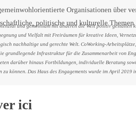
emeinwohlorientierte Organisationen über ve
tschaftliche, politische und kulturelle Them
otenzial und gemeinsam mit anderen die Welt positiv gestalten 
egnung und Vielfalt mit Freiräumen für kreative Ideen, Vernet
logisch nachhaltige und gerechte Welt. CoWorking-Arbeitsplätze
e grundlegende Infrastruktur für die Zusammenarbeit von Eng
eten darüber hinaus Fortbildungen, individuelle Beratung sow
 zu können. Das Haus des Engagements wurde im April 2019 in
er ici