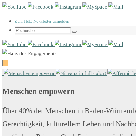
Passer
vers
Zum HdE-Newsletter anmelden
le
Search
contenu
Recherche
for:
Passer
vers
le
Menschen empowern
contenu
Über 40% der Menschen in Baden-Württember
Gerechtigkeit, kulturellem Leben und Nachhal