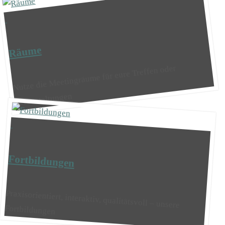
Räume
Nutze die Meetingräume für eure Treffen oder
Veranstaltungen
Fortbildungen
Praxisorientiert, interaktiv, qualitätsvoll – unsere
Fortbildungen