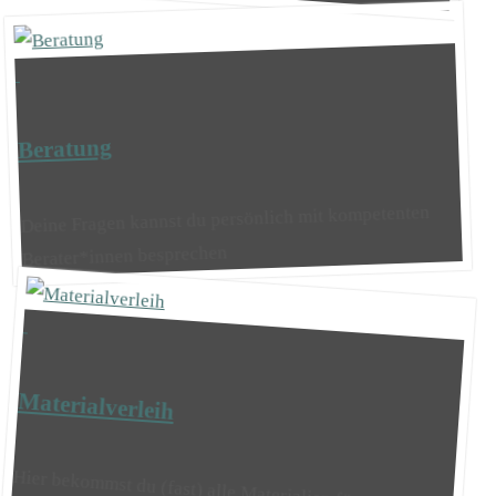
Beratung
Deine Fragen kannst du persönlich mit kompetenten
Berater*innen besprechen
Materialverleih
Hier bekommst du (fast) alle Materialien für eure