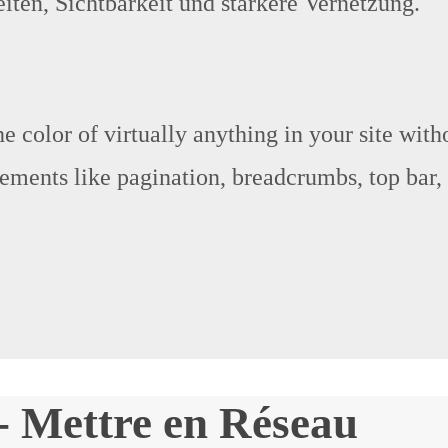
ten, Sichtbarkeit und stärkere Vernetzung.
 color of virtually anything in your site witho
lements like pagination, breadcrumbs, top bar,
 - Mettre en Réseau