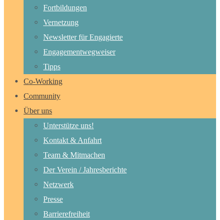
Fortbildungen
Vernetzung
Newsletter für Engagierte
Engagementwegweiser
Tipps
Co-Working
Community
Über uns
Unterstütze uns!
Kontakt & Anfahrt
Team & Mitmachen
Der Verein / Jahresberichte
Netzwerk
Presse
Barrierefreiheit