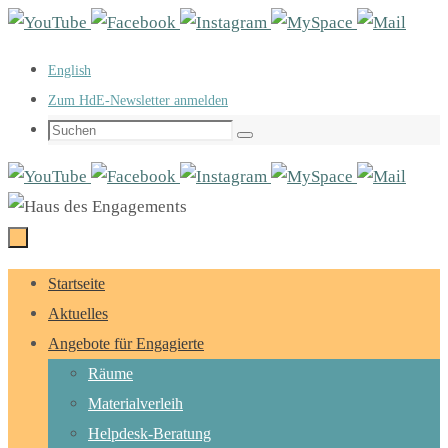
Zum
Inhalt
English
springen
Zum HdE-Newsletter anmelden
Suchen
Suchen
nach:
Zum
Startseite
Inhalt
Aktuelles
springen
Angebote für Engagierte
Räume
Materialverleih
Helpdesk-Beratung